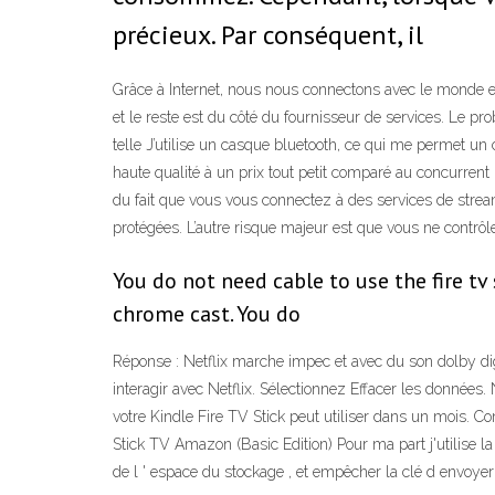
précieux. Par conséquent, il
Grâce à Internet, nous nous connectons avec le monde enti
et le reste est du côté du fournisseur de services. Le pr
telle J’utilise un casque bluetooth, ce qui me permet u
haute qualité à un prix tout petit comparé au concurrent 
du fait que vous vous connectez à des services de stream
protégées. L’autre risque majeur est que vous ne contrôl
You do not need cable to use the fire tv s
chrome cast. You do
Réponse : Netflix marche impec et avec du son dolby digita
interagir avec Netflix. Sélectionnez Effacer les données
votre Kindle Fire TV Stick peut utiliser dans un mois. 
Stick TV Amazon (Basic Edition) Pour ma part j'utilise
de l ' espace du stockage , et empêcher la clé d envoy