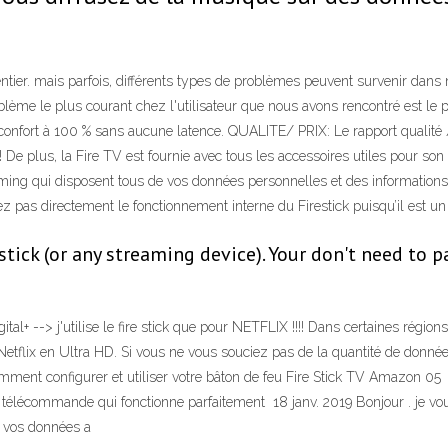
er. mais parfois, différents types de problèmes peuvent survenir dans notr
oblème le plus courant chez l'utilisateur que nous avons rencontré est le p
n confort à 100 % sans aucune latence. QUALITE/ PRIX: Le rapport qualité
! De plus, la Fire TV est fournie avec tous les accessoires utiles pour so
ing qui disposent tous de vos données personnelles et des informations de
ez pas directement le fonctionnement interne du Firestick puisqu’il est un
tick (or any streaming device). Your don't need to pay
l+ --> j'utilise le fire stick que pour NETFLIX !!!! Dans certaines régions
. Netflix en Ultra HD. Si vous ne vous souciez pas de la quantité de donné
Comment configurer et utiliser votre bâton de feu Fire Stick TV Amazon 0
 la télécommande qui fonctionne parfaitement 18 janv. 2019 Bonjour . je
er vos données a