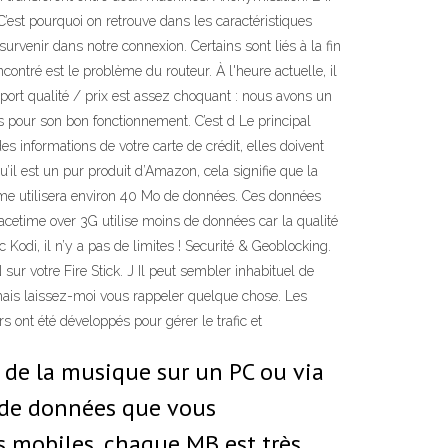
C’est pourquoi on retrouve dans les caractéristiques
rvenir dans notre connexion. Certains sont liés à la fin
contré est le problème du routeur. À l'heure actuelle, il
port qualité / prix est assez choquant : nous avons un
es pour son bon fonctionnement. C’est d Le principal
 informations de votre carte de crédit, elles doivent
’il est un pur produit d’Amazon, cela signifie que la
ime utilisera environ 40 Mo de données. Ces données
cetime over 3G utilise moins de données car la qualité
 Kodi, il n’y a pas de limites ! Securité & Geoblocking.
 sur votre Fire Stick. J Il peut sembler inhabituel de
ais laissez-moi vous rappeler quelque chose. Les
s ont été développés pour gérer le trafic et
 de la musique sur un PC ou via
é de données que vous
 mobiles, chaque MB est très