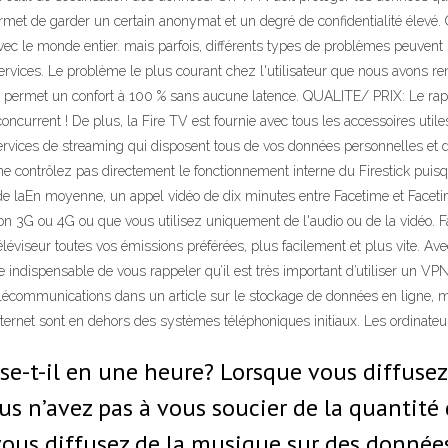
ermet de garder un certain anonymat et un degré de confidentialité élevé. 
c le monde entier. mais parfois, différents types de problèmes peuvent su
 services. Le problème le plus courant chez l'utilisateur que nous avons ren
 me permet un confort à 100 % sans aucune latence. QUALITE/ PRIX: Le rap
concurrent ! De plus, la Fire TV est fournie avec tous les accessoires util
vices de streaming qui disposent tous de vos données personnelles et des
ne contrôlez pas directement le fonctionnement interne du Firestick puisqu
s de laEn moyenne, un appel vidéo de dix minutes entre Facetime et Facet
 3G ou 4G ou que vous utilisez uniquement de l'audio ou de la vidéo. Fa
éléviseur toutes vos émissions préférées, plus facilement et plus vite. Avec
se indispensable de vous rappeler qu’il est très important d’utiliser un VPN
écommunications dans un article sur le stockage de données en ligne, m
nternet sont en dehors des systèmes téléphoniques initiaux. Les ordinateur
se-t-il en une heure? Lorsque vous diffusez
ous n’avez pas à vous soucier de la quantit
ous diffusez de la musique sur des données