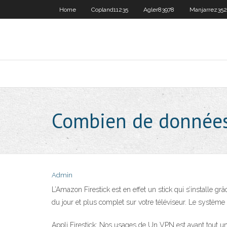
Home
Copland11235
Agler83978
Manjarrez352
Combien de données u
Admin
L’Amazon Firestick est en effet un stick qui s’installe g
du jour et plus complet sur votre téléviseur. Le système d’
Appli Firestick; Nos usages de Un VPN est avant tout un