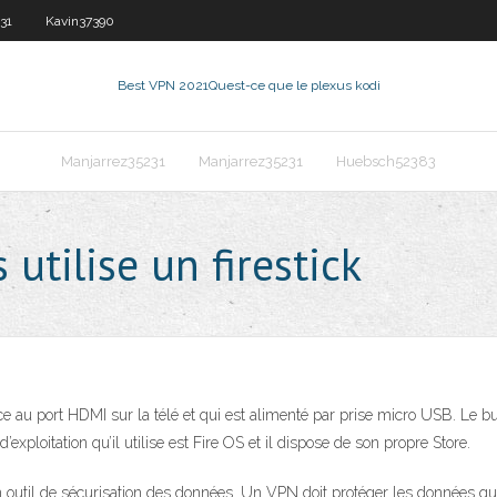
31
Kavin37390
Best VPN 2021
Quest-ce que le plexus kodi
Manjarrez35231
Manjarrez35231
Huebsch52383
tilise un firestick
râce au port HDMI sur la télé et qui est alimenté par prise micro USB. Le 
exploitation qu’il utilise est Fire OS et il dispose de son propre Store.
 outil de sécurisation des données. Un VPN doit protéger les données qui