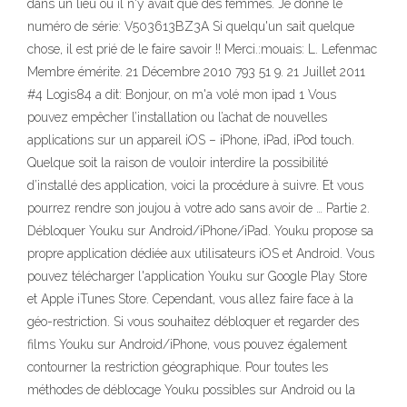
dans un lieu ou il n'y avait que des femmes. Je donne le
numéro de série: V503613BZ3A Si quelqu'un sait quelque
chose, il est prié de le faire savoir !! Merci.:mouais: L. Lefenmac
Membre émérite. 21 Décembre 2010 793 51 9. 21 Juillet 2011
#4 Logis84 a dit: Bonjour, on m'a volé mon ipad 1 Vous
pouvez empêcher l’installation ou l’achat de nouvelles
applications sur un appareil iOS – iPhone, iPad, iPod touch.
Quelque soit la raison de vouloir interdire la possibilité
d’installé des application, voici la procédure à suivre. Et vous
pourrez rendre son joujou à votre ado sans avoir de … Partie 2.
Débloquer Youku sur Android/iPhone/iPad. Youku propose sa
propre application dédiée aux utilisateurs iOS et Android. Vous
pouvez télécharger l'application Youku sur Google Play Store
et Apple iTunes Store. Cependant, vous allez faire face à la
géo-restriction. Si vous souhaitez débloquer et regarder des
films Youku sur Android/iPhone, vous pouvez également
contourner la restriction géographique. Pour toutes les
méthodes de déblocage Youku possibles sur Android ou la