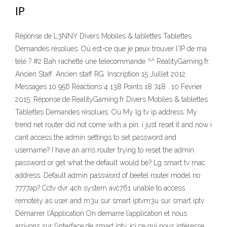
IP
Réponse de L3NNY Divers Mobiles & tablettes Tablettes
Demandes résolues: Où est-ce que je peux trouver l'IP de ma
télé ? #2 Bah rachette une telecommande ^^ RealityGaming.fr.
Ancien Staff. Ancien staff RG. Inscription 15 Juillet 2012
Messages 10 956 Réactions 4 138 Points 18 748 . 10 Février
2015. Réponse de RealityGaming.fr Divers Mobiles & tablettes
Tablettes Demandes résolues: Où My lg tv ip address. My
trend net router did not come with a pin. i just reset it and now i
cant access the admin settings to set password and
username? I have an arris router trying to reset the admin
password or get what the default would be? Lg smart tv mac
address. Default admin password of beetel router model no
7777ap? Cctv dvr 4ch system avc761 unable to access
remotely as user and m3u sur smart iptvm3u sur smart iptv
Démarrer l’Application On démarre l’application et nous
arrivons sur l’interface de smart iptv, ici ce qui nous intéresse