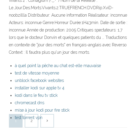
vivants 2 : Contagium ]·._.·´¯) Nom de la Release :
Le.Jour.Des.Morts.Vivants.2.TRUEFRENCH.DVDRip.XviD-
noobzillla Distributeur: Aucune information Réalisateur: inconnue
Acteurs: inconnue Genre:Horreur Durée:1H43min. Date de sortie :
inconnue Année de production: 2005 Critiques spectateurs: 1,7
lors que le docteur Donvin et quelques patients du … Traductions
en contexte de "jour des morts" en français-anglais avec Reverso
Context : Il faudra plus qu'un jour des morts.
à quel point la pêche au chat est-elle mauvaise
test de vitesse moyenne
unblock facebook websites
installer kodi sur apple tv 4
kodi dans le feu tv stick
chromecast dns
mise à jour kodi pour fire stick
test torrent vpn
1
2